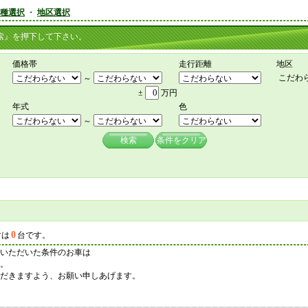
種選択
・
地区選択
』を押下して下さい。
価格帯
走行距離
地区
こだわ
～
±
万円
年式
色
～
検索
条件をクリア
0
マは
台です。
いただいた条件のお車は
。
だきますよう、お願い申しあげます。