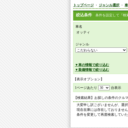
トップページ
・
ジャンル選択
・
車
絞込条件
条件を設定して『検索
車名
オッティ
ジャンル
▼車の情報で絞り込む
▼装備情報で絞り込む
【表示オプション】
1ページあたり
台表示
【検索結果】お探しの条件のクル
大変申し訳ございませんが、選択
現在在庫には存在しておりません
条件を変更して再度検索していた