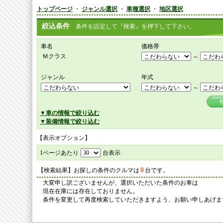
トップページ
・
ジャンル選択
・
車種選択
・
地区選択
絞込条件
条件を設定して『検索』を押下して下さい。
車名
価格帯
Ｍクラス
～
ジャンル
年式
～
▼車の情報で絞り込む
▼装備情報で絞り込む
【表示オプション】
1ページあたり
台表示
0
【検索結果】お探しの条件のクルマは
台です。
大変申し訳ございませんが、選択いただいた条件のお車は
現在在庫には存在しておりません。
条件を変更して再度検索していただきますよう、お願い申しあげま