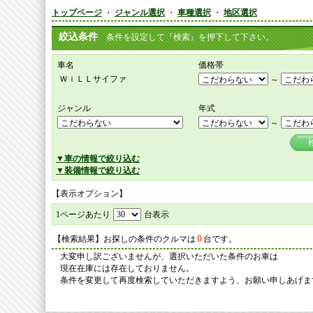
トップページ
・
ジャンル選択
・
車種選択
・
地区選択
絞込条件
条件を設定して『検索』を押下して下さい。
車名
価格帯
ＷｉＬＬサイファ
～
ジャンル
年式
～
▼車の情報で絞り込む
▼装備情報で絞り込む
【表示オプション】
1ページあたり
台表示
0
【検索結果】お探しの条件のクルマは
台です。
大変申し訳ございませんが、選択いただいた条件のお車は
現在在庫には存在しておりません。
条件を変更して再度検索していただきますよう、お願い申しあげま