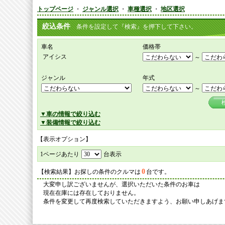
トップページ
・
ジャンル選択
・
車種選択
・
地区選択
絞込条件
条件を設定して『検索』を押下して下さい。
車名
価格帯
アイシス
～
ジャンル
年式
～
▼車の情報で絞り込む
▼装備情報で絞り込む
【表示オプション】
1ページあたり
台表示
0
【検索結果】お探しの条件のクルマは
台です。
大変申し訳ございませんが、選択いただいた条件のお車は
現在在庫には存在しておりません。
条件を変更して再度検索していただきますよう、お願い申しあげま