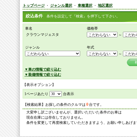
トップページ
・
ジャンル選択
・
車種選択
・
地区選択
絞込条件
条件を設定して『検索』を押下して下さい。
車名
価格帯
クラウンマジェスタ
～
ジャンル
年式
～
▼車の情報で絞り込む
▼装備情報で絞り込む
【表示オプション】
1ページあたり
台表示
0
【検索結果】お探しの条件のクルマは
台です。
大変申し訳ございませんが、選択いただいた条件のお車は
現在在庫には存在しておりません。
条件を変更して再度検索していただきますよう、お願い申しあげま