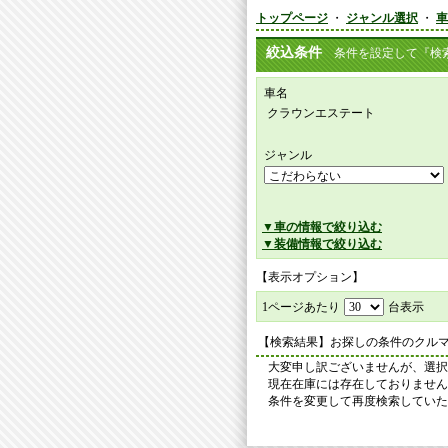
トップページ
・
ジャンル選択
・
車
絞込条件
条件を設定して『検索
車名
クラウンエステート
ジャンル
▼車の情報で絞り込む
▼装備情報で絞り込む
【表示オプション】
1ページあたり
台表示
【検索結果】お探しの条件のクル
大変申し訳ございませんが、選択
現在在庫には存在しておりません
条件を変更して再度検索していた