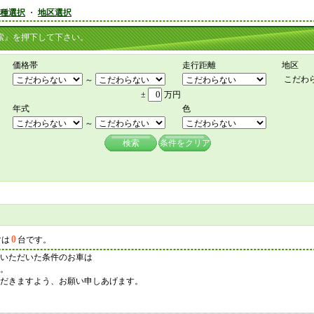
種選択
・
地区選択
』を押下して下さい。
価格帯
走行距離
地区
こだわ
～
±
万円
年式
色
～
検索
条件をクリア
0
マは
台です。
いただいた条件のお車は
。
だきますよう、お願い申しあげます。