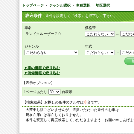
トップページ
・
ジャンル選択
・
車種選択
・
地区選択
絞込条件
条件を設定して『検索』を押下して下さい。
車名
価格帯
ランドクルーザー７０
～
ジャンル
年式
～
▼車の情報で絞り込む
▼装備情報で絞り込む
【表示オプション】
1ページあたり
台表示
0
【検索結果】お探しの条件のクルマは
台です。
大変申し訳ございませんが、選択いただいた条件のお車は
現在在庫には存在しておりません。
条件を変更して再度検索していただきますよう、お願い申しあげま