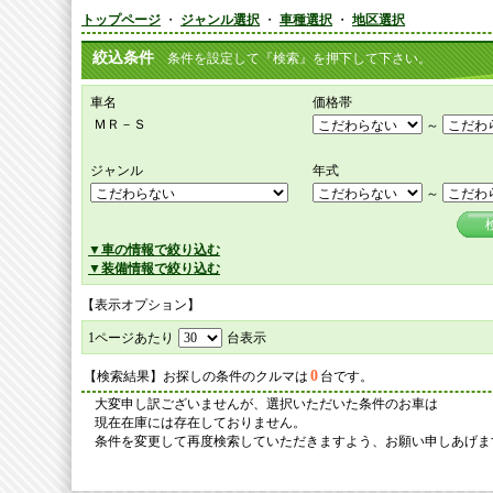
トップページ
・
ジャンル選択
・
車種選択
・
地区選択
絞込条件
条件を設定して『検索』を押下して下さい。
車名
価格帯
ＭＲ－Ｓ
～
ジャンル
年式
～
▼車の情報で絞り込む
▼装備情報で絞り込む
【表示オプション】
1ページあたり
台表示
0
【検索結果】お探しの条件のクルマは
台です。
大変申し訳ございませんが、選択いただいた条件のお車は
現在在庫には存在しておりません。
条件を変更して再度検索していただきますよう、お願い申しあげま