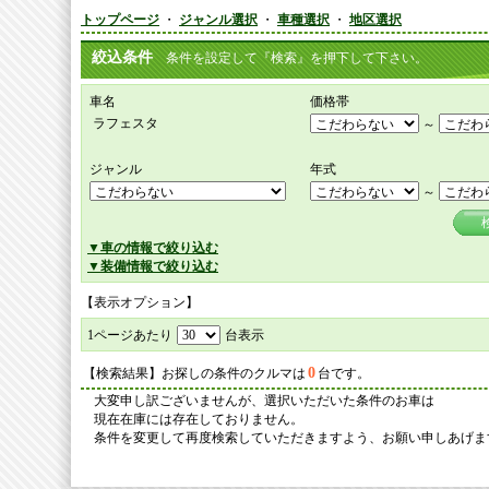
トップページ
・
ジャンル選択
・
車種選択
・
地区選択
絞込条件
条件を設定して『検索』を押下して下さい。
車名
価格帯
ラフェスタ
～
ジャンル
年式
～
▼車の情報で絞り込む
▼装備情報で絞り込む
【表示オプション】
1ページあたり
台表示
0
【検索結果】お探しの条件のクルマは
台です。
大変申し訳ございませんが、選択いただいた条件のお車は
現在在庫には存在しておりません。
条件を変更して再度検索していただきますよう、お願い申しあげま