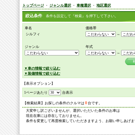
トップページ
・
ジャンル選択
・
車種選択
・
地区選択
絞込条件
条件を設定して『検索』を押下して下さい。
車名
価格帯
シルフィ
～
ジャンル
年式
～
▼車の情報で絞り込む
▼装備情報で絞り込む
【表示オプション】
1ページあたり
台表示
0
【検索結果】お探しの条件のクルマは
台です。
大変申し訳ございませんが、選択いただいた条件のお車は
現在在庫には存在しておりません。
条件を変更して再度検索していただきますよう、お願い申しあげま