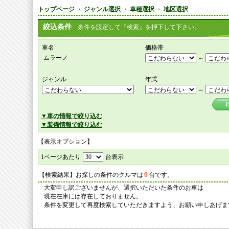
トップページ
・
ジャンル選択
・
車種選択
・
地区選択
絞込条件
条件を設定して『検索』を押下して下さい。
車名
価格帯
ムラーノ
～
ジャンル
年式
～
▼車の情報で絞り込む
▼装備情報で絞り込む
【表示オプション】
1ページあたり
台表示
0
【検索結果】お探しの条件のクルマは
台です。
大変申し訳ございませんが、選択いただいた条件のお車は
現在在庫には存在しておりません。
条件を変更して再度検索していただきますよう、お願い申しあげま