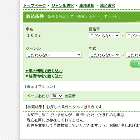
トップページ
・
ジャンル選択
・
車種選択
・
地区選択
絞込条件
条件を設定して『検索』を押下して下さい。
車名
価格帯
１００７
～
ジャンル
年式
～
▼車の情報で絞り込む
▼装備情報で絞り込む
【表示オプション】
1ページあたり
台表示
0
【検索結果】お探しの条件のクルマは
台です。
大変申し訳ございませんが、選択いただいた条件のお車は
現在在庫には存在しておりません。
条件を変更して再度検索していただきますよう、お願い申しあげま