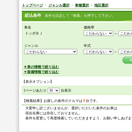
トップページ
・
ジャンル選択
・
車種選択
・
地区選択
絞込条件
条件を設定して『検索』を押下して下さい。
車名
価格帯
トッポＢＪ
～
ジャンル
年式
～
▼車の情報で絞り込む
▼装備情報で絞り込む
【表示オプション】
1ページあたり
台表示
0
【検索結果】お探しの条件のクルマは
台です。
大変申し訳ございませんが、選択いただいた条件のお車は
現在在庫には存在しておりません。
条件を変更して再度検索していただきますよう、お願い申しあげま