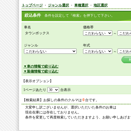
トップページ
・
ジャンル選択
・
車種選択
・
地区選択
絞込条件
条件を設定して『検索』を押下して下さい。
車名
価格帯
タウンボックス
～
ジャンル
年式
～
▼車の情報で絞り込む
▼装備情報で絞り込む
【表示オプション】
1ページあたり
台表示
0
【検索結果】お探しの条件のクルマは
台です。
大変申し訳ございませんが、選択いただいた条件のお車は
現在在庫には存在しておりません。
条件を変更して再度検索していただきますよう、お願い申しあげま