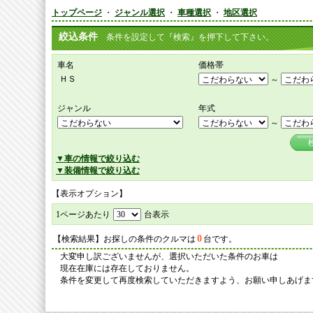
トップページ
・
ジャンル選択
・
車種選択
・
地区選択
絞込条件
条件を設定して『検索』を押下して下さい。
車名
価格帯
ＨＳ
～
ジャンル
年式
～
▼車の情報で絞り込む
▼装備情報で絞り込む
【表示オプション】
1ページあたり
台表示
0
【検索結果】お探しの条件のクルマは
台です。
大変申し訳ございませんが、選択いただいた条件のお車は
現在在庫には存在しておりません。
条件を変更して再度検索していただきますよう、お願い申しあげま