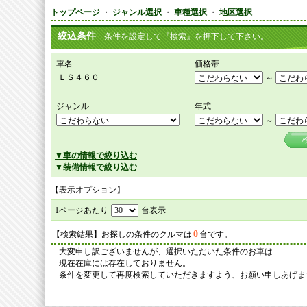
トップページ
・
ジャンル選択
・
車種選択
・
地区選択
絞込条件
条件を設定して『検索』を押下して下さい。
車名
価格帯
ＬＳ４６０
～
ジャンル
年式
～
▼車の情報で絞り込む
▼装備情報で絞り込む
【表示オプション】
1ページあたり
台表示
0
【検索結果】お探しの条件のクルマは
台です。
大変申し訳ございませんが、選択いただいた条件のお車は
現在在庫には存在しておりません。
条件を変更して再度検索していただきますよう、お願い申しあげま