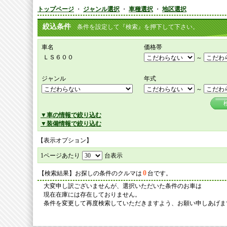
トップページ
・
ジャンル選択
・
車種選択
・
地区選択
絞込条件
条件を設定して『検索』を押下して下さい。
車名
価格帯
ＬＳ６００
～
ジャンル
年式
～
▼車の情報で絞り込む
▼装備情報で絞り込む
【表示オプション】
1ページあたり
台表示
0
【検索結果】お探しの条件のクルマは
台です。
大変申し訳ございませんが、選択いただいた条件のお車は
現在在庫には存在しておりません。
条件を変更して再度検索していただきますよう、お願い申しあげま