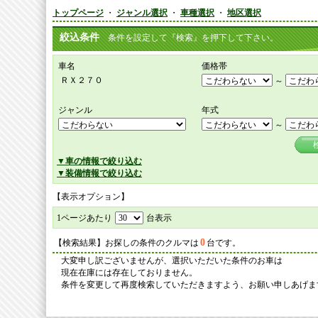
トップページ
・
ジャンル選択
・
車種選択
・
地区選択
絞込条件
条件を設定して『検索』を押下して下さい。
車名
価格帯
ＲＸ２７０
～
ジャンル
年式
～
▼車の情報で絞り込む
▼装備情報で絞り込む
【表示オプション】
1ページあたり
台表示
0
【検索結果】お探しの条件のクルマは
台です。
大変申し訳ございませんが、選択いただいた条件のお車は
現在在庫には存在しておりません。
条件を変更して再度検索していただきますよう、お願い申しあげま