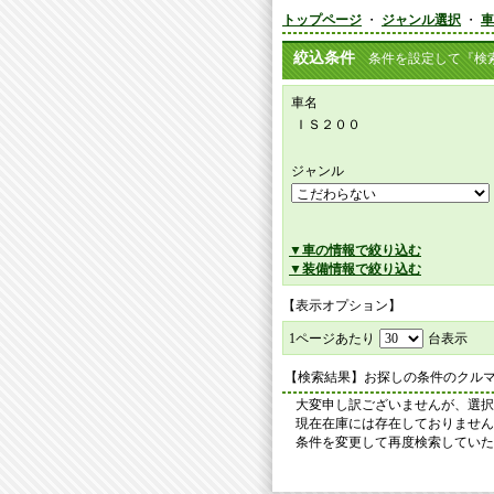
トップページ
・
ジャンル選択
・
車
絞込条件
条件を設定して『検索
車名
ＩＳ２００
ジャンル
▼車の情報で絞り込む
▼装備情報で絞り込む
【表示オプション】
1ページあたり
台表示
【検索結果】お探しの条件のクル
大変申し訳ございませんが、選択
現在在庫には存在しておりません
条件を変更して再度検索していた