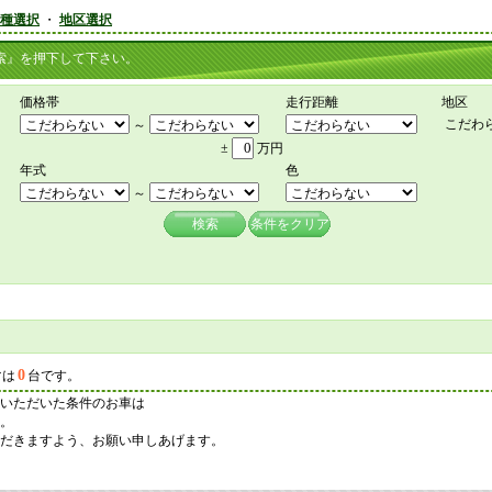
種選択
・
地区選択
』を押下して下さい。
価格帯
走行距離
地区
こだわ
～
±
万円
年式
色
～
検索
条件をクリア
0
マは
台です。
いただいた条件のお車は
。
だきますよう、お願い申しあげます。