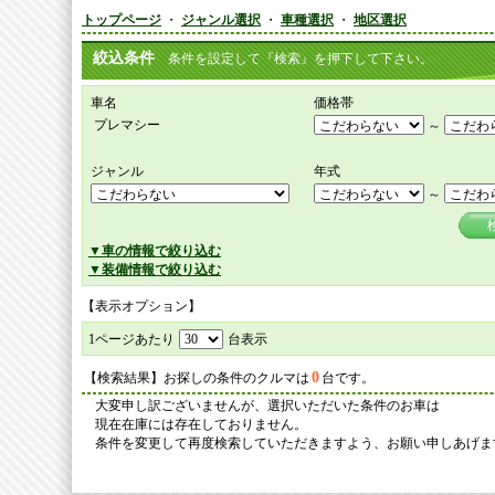
トップページ
・
ジャンル選択
・
車種選択
・
地区選択
絞込条件
条件を設定して『検索』を押下して下さい。
車名
価格帯
プレマシー
～
ジャンル
年式
～
▼車の情報で絞り込む
▼装備情報で絞り込む
【表示オプション】
1ページあたり
台表示
0
【検索結果】お探しの条件のクルマは
台です。
大変申し訳ございませんが、選択いただいた条件のお車は
現在在庫には存在しておりません。
条件を変更して再度検索していただきますよう、お願い申しあげま