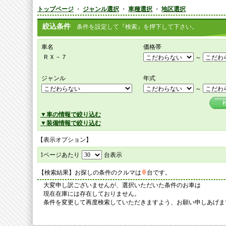
トップページ
・
ジャンル選択
・
車種選択
・
地区選択
絞込条件
条件を設定して『検索』を押下して下さい。
車名
価格帯
ＲＸ－７
～
ジャンル
年式
～
▼車の情報で絞り込む
▼装備情報で絞り込む
【表示オプション】
1ページあたり
台表示
0
【検索結果】お探しの条件のクルマは
台です。
大変申し訳ございませんが、選択いただいた条件のお車は
現在在庫には存在しておりません。
条件を変更して再度検索していただきますよう、お願い申しあげま