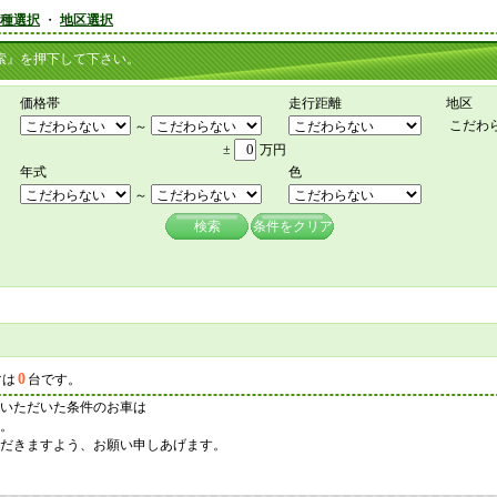
種選択
・
地区選択
』を押下して下さい。
価格帯
走行距離
地区
こだわ
～
±
万円
年式
色
～
検索
条件をクリア
0
マは
台です。
いただいた条件のお車は
。
だきますよう、お願い申しあげます。