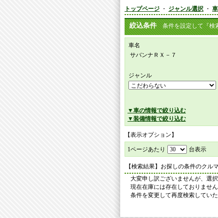
トップページ
・
ジャンル選択
・
車
絞込条件
条件を設定して『検索
車名
サバンナＲＸ－７
ジャンル
▼車の情報で絞り込む
▼装備情報で絞り込む
【表示オプション】
1ページあたり
台表示
【検索結果】お探しの条件のクル
大変申し訳ございませんが、選択
現在在庫には存在しておりません
条件を変更して再度検索していた