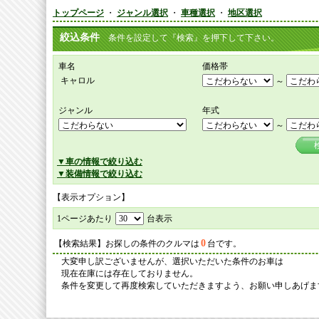
トップページ
・
ジャンル選択
・
車種選択
・
地区選択
絞込条件
条件を設定して『検索』を押下して下さい。
車名
価格帯
キャロル
～
ジャンル
年式
～
▼車の情報で絞り込む
▼装備情報で絞り込む
【表示オプション】
1ページあたり
台表示
0
【検索結果】お探しの条件のクルマは
台です。
大変申し訳ございませんが、選択いただいた条件のお車は
現在在庫には存在しておりません。
条件を変更して再度検索していただきますよう、お願い申しあげま