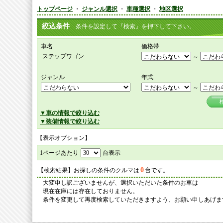
トップページ
・
ジャンル選択
・
車種選択
・
地区選択
絞込条件
条件を設定して『検索』を押下して下さい。
車名
価格帯
ステップワゴン
～
ジャンル
年式
～
▼車の情報で絞り込む
▼装備情報で絞り込む
【表示オプション】
1ページあたり
台表示
0
【検索結果】お探しの条件のクルマは
台です。
大変申し訳ございませんが、選択いただいた条件のお車は
現在在庫には存在しておりません。
条件を変更して再度検索していただきますよう、お願い申しあげま