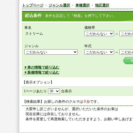
トップページ
・
ジャンル選択
・
車種選択
・
地区選択
絞込条件
条件を設定して『検索』を押下して下さい。
車名
価格帯
ストリーム
～
ジャンル
年式
～
▼車の情報で絞り込む
▼装備情報で絞り込む
【表示オプション】
1ページあたり
台表示
0
【検索結果】お探しの条件のクルマは
台です。
大変申し訳ございませんが、選択いただいた条件のお車は
現在在庫には存在しておりません。
条件を変更して再度検索していただきますよう、お願い申しあげま