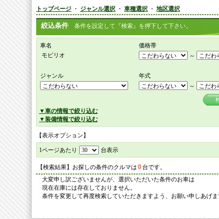
トップページ
・
ジャンル選択
・
車種選択
・
地区選択
絞込条件
条件を設定して『検索』を押下して下さい。
車名
価格帯
モビリオ
～
ジャンル
年式
～
▼車の情報で絞り込む
▼装備情報で絞り込む
【表示オプション】
1ページあたり
台表示
0
【検索結果】お探しの条件のクルマは
台です。
大変申し訳ございませんが、選択いただいた条件のお車は
現在在庫には存在しておりません。
条件を変更して再度検索していただきますよう、お願い申しあげま