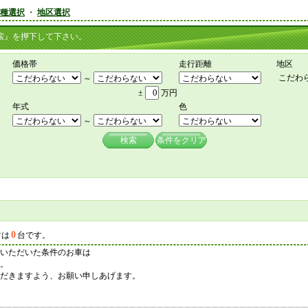
種選択
・
地区選択
』を押下して下さい。
価格帯
走行距離
地区
こだわ
～
±
万円
年式
色
～
検索
条件をクリア
0
マは
台です。
いただいた条件のお車は
。
だきますよう、お願い申しあげます。