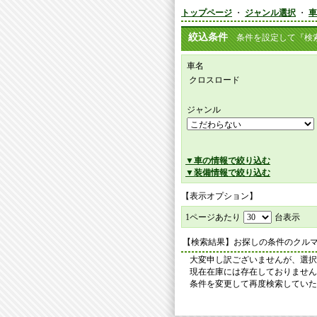
トップページ
・
ジャンル選択
・
車
絞込条件
条件を設定して『検索
車名
クロスロード
ジャンル
▼車の情報で絞り込む
▼装備情報で絞り込む
【表示オプション】
1ページあたり
台表示
【検索結果】お探しの条件のクル
大変申し訳ございませんが、選択
現在在庫には存在しておりません
条件を変更して再度検索していた