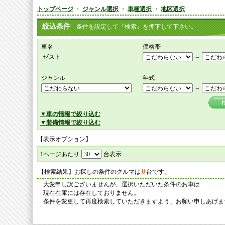
トップページ
・
ジャンル選択
・
車種選択
・
地区選択
絞込条件
条件を設定して『検索』を押下して下さい。
車名
価格帯
ゼスト
～
ジャンル
年式
～
▼車の情報で絞り込む
▼装備情報で絞り込む
【表示オプション】
1ページあたり
台表示
0
【検索結果】お探しの条件のクルマは
台です。
大変申し訳ございませんが、選択いただいた条件のお車は
現在在庫には存在しておりません。
条件を変更して再度検索していただきますよう、お願い申しあげま