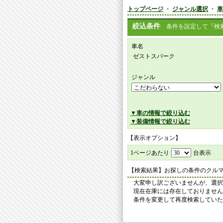
トップページ
・
ジャンル選択
・
車
絞込条件
条件を設定して『検索
車名
ゼストスパーク
ジャンル
▼車の情報で絞り込む
▼装備情報で絞り込む
【表示オプション】
1ページあたり
台表示
【検索結果】お探しの条件のクル
大変申し訳ございませんが、選択
現在在庫には存在しておりません
条件を変更して再度検索していた