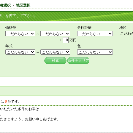
種選択
・
地区選択
』を押下して下さい。
価格帯
走行距離
地区
こだわ
～
±
万円
年式
色
～
検索
条件をクリア
0
マは
台です。
いただいた条件のお車は
。
だきますよう、お願い申しあげます。