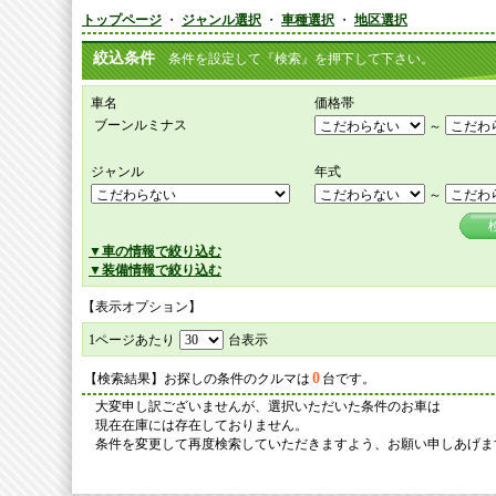
トップページ
・
ジャンル選択
・
車種選択
・
地区選択
絞込条件
条件を設定して『検索』を押下して下さい。
車名
価格帯
ブーンルミナス
～
ジャンル
年式
～
▼車の情報で絞り込む
▼装備情報で絞り込む
【表示オプション】
1ページあたり
台表示
0
【検索結果】お探しの条件のクルマは
台です。
大変申し訳ございませんが、選択いただいた条件のお車は
現在在庫には存在しておりません。
条件を変更して再度検索していただきますよう、お願い申しあげま