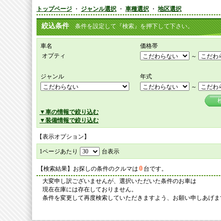
トップページ
・
ジャンル選択
・
車種選択
・
地区選択
絞込条件
条件を設定して『検索』を押下して下さい。
車名
価格帯
オプティ
～
ジャンル
年式
～
▼車の情報で絞り込む
▼装備情報で絞り込む
【表示オプション】
1ページあたり
台表示
0
【検索結果】お探しの条件のクルマは
台です。
大変申し訳ございませんが、選択いただいた条件のお車は
現在在庫には存在しておりません。
条件を変更して再度検索していただきますよう、お願い申しあげま