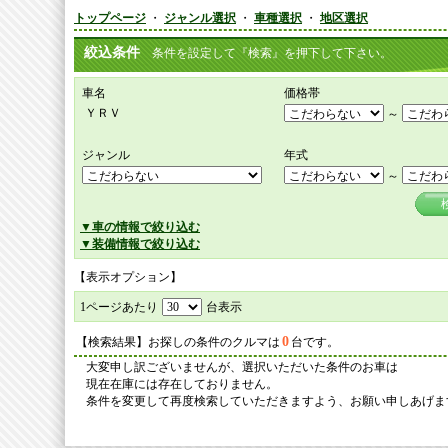
トップページ
・
ジャンル選択
・
車種選択
・
地区選択
絞込条件
条件を設定して『検索』を押下して下さい。
車名
価格帯
ＹＲＶ
～
ジャンル
年式
～
▼車の情報で絞り込む
▼装備情報で絞り込む
【表示オプション】
1ページあたり
台表示
0
【検索結果】お探しの条件のクルマは
台です。
大変申し訳ございませんが、選択いただいた条件のお車は
現在在庫には存在しておりません。
条件を変更して再度検索していただきますよう、お願い申しあげま