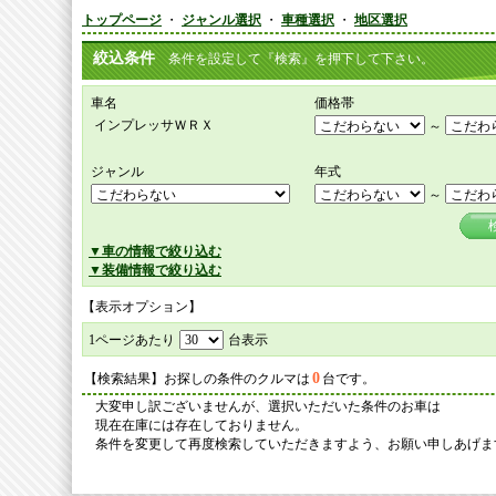
トップページ
・
ジャンル選択
・
車種選択
・
地区選択
絞込条件
条件を設定して『検索』を押下して下さい。
車名
価格帯
インプレッサＷＲＸ
～
ジャンル
年式
～
▼車の情報で絞り込む
▼装備情報で絞り込む
【表示オプション】
1ページあたり
台表示
0
【検索結果】お探しの条件のクルマは
台です。
大変申し訳ございませんが、選択いただいた条件のお車は
現在在庫には存在しておりません。
条件を変更して再度検索していただきますよう、お願い申しあげま