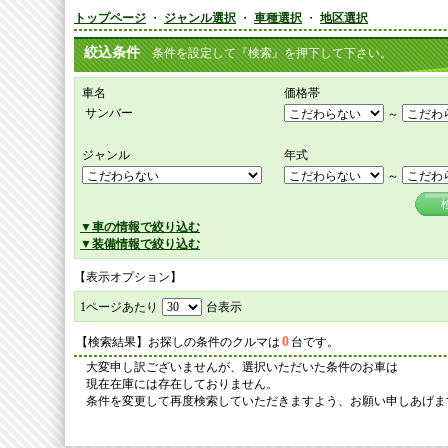
トップページ
・
ジャンル選択
・
車種選択
・
地区選択
絞込条件
条件を設定して『検索』を押下して下さい。
車名
価格帯
サンバー
～
ジャンル
年式
～
▼車の情報で絞り込む
▼装備情報で絞り込む
【表示オプション】
1ページあたり
台表示
0
【検索結果】お探しの条件のクルマは
台です。
大変申し訳ございませんが、選択いただいた条件のお車は
現在在庫には存在しておりません。
条件を変更して再度検索していただきますよう、お願い申しあげま