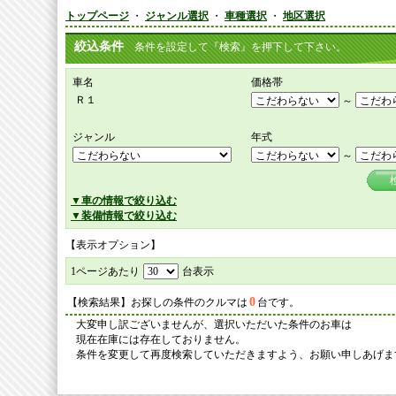
トップページ
・
ジャンル選択
・
車種選択
・
地区選択
絞込条件
条件を設定して『検索』を押下して下さい。
車名
価格帯
Ｒ１
～
ジャンル
年式
～
▼車の情報で絞り込む
▼装備情報で絞り込む
【表示オプション】
1ページあたり
台表示
0
【検索結果】お探しの条件のクルマは
台です。
大変申し訳ございませんが、選択いただいた条件のお車は
現在在庫には存在しておりません。
条件を変更して再度検索していただきますよう、お願い申しあげま