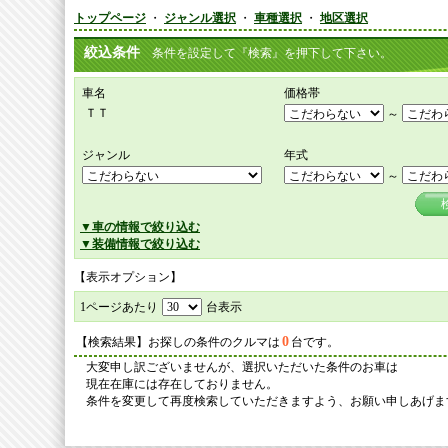
トップページ
・
ジャンル選択
・
車種選択
・
地区選択
絞込条件
条件を設定して『検索』を押下して下さい。
車名
価格帯
ＴＴ
～
ジャンル
年式
～
▼車の情報で絞り込む
▼装備情報で絞り込む
【表示オプション】
1ページあたり
台表示
0
【検索結果】お探しの条件のクルマは
台です。
大変申し訳ございませんが、選択いただいた条件のお車は
現在在庫には存在しておりません。
条件を変更して再度検索していただきますよう、お願い申しあげま