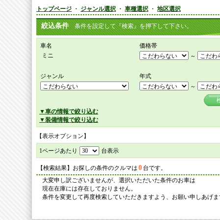
トップページ
・
ジャンル選択
・
車種選択
・
地区選択
絞込条件
条件を設定して『検索』を押下して下さい。
車名
価格帯
ミニ
～
ジャンル
年式
～
▼車の情報で絞り込む
▼装備情報で絞り込む
【表示オプション】
1ページあたり
台表示
0
【検索結果】お探しの条件のクルマは
台です。
大変申し訳ございませんが、選択いただいた条件のお車は
現在在庫には存在しておりません。
条件を変更して再度検索していただきますよう、お願い申しあげま