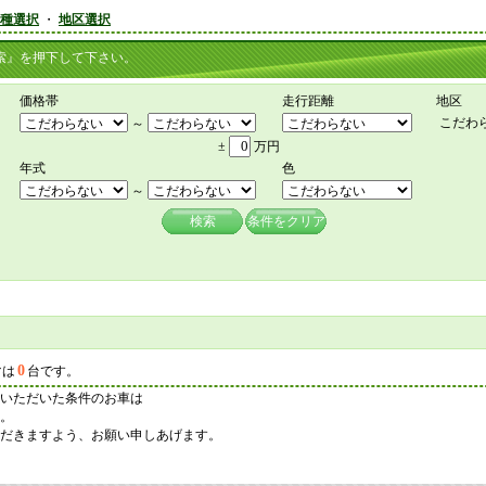
種選択
・
地区選択
』を押下して下さい。
価格帯
走行距離
地区
こだわ
～
±
万円
年式
色
～
検索
条件をクリア
0
マは
台です。
いただいた条件のお車は
。
だきますよう、お願い申しあげます。