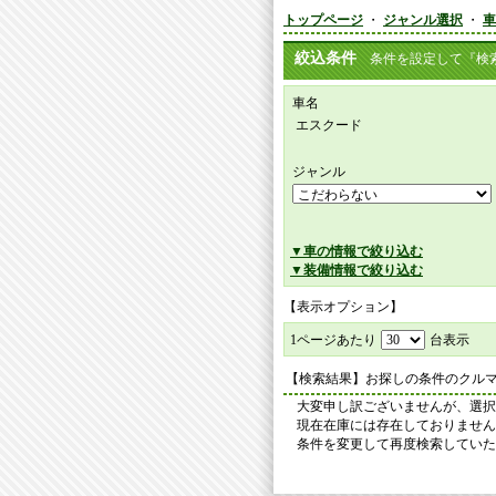
トップページ
・
ジャンル選択
・
車
絞込条件
条件を設定して『検索
車名
エスクード
ジャンル
▼車の情報で絞り込む
▼装備情報で絞り込む
【表示オプション】
1ページあたり
台表示
【検索結果】お探しの条件のクル
大変申し訳ございませんが、選択
現在在庫には存在しておりません
条件を変更して再度検索していた