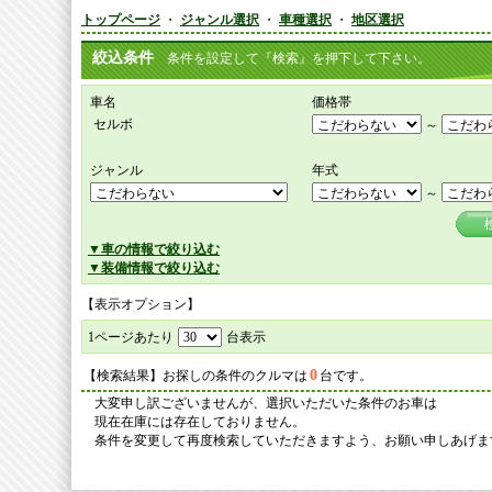
トップページ
・
ジャンル選択
・
車種選択
・
地区選択
絞込条件
条件を設定して『検索』を押下して下さい。
車名
価格帯
セルボ
～
ジャンル
年式
～
▼車の情報で絞り込む
▼装備情報で絞り込む
【表示オプション】
1ページあたり
台表示
0
【検索結果】お探しの条件のクルマは
台です。
大変申し訳ございませんが、選択いただいた条件のお車は
現在在庫には存在しておりません。
条件を変更して再度検索していただきますよう、お願い申しあげま