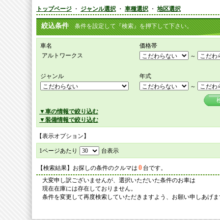
トップページ
・
ジャンル選択
・
車種選択
・
地区選択
絞込条件
条件を設定して『検索』を押下して下さい。
車名
価格帯
アルトワークス
～
ジャンル
年式
～
▼車の情報で絞り込む
▼装備情報で絞り込む
【表示オプション】
1ページあたり
台表示
0
【検索結果】お探しの条件のクルマは
台です。
大変申し訳ございませんが、選択いただいた条件のお車は
現在在庫には存在しておりません。
条件を変更して再度検索していただきますよう、お願い申しあげま