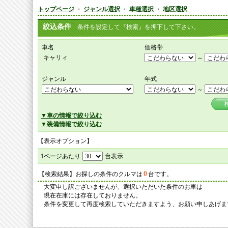
トップページ
・
ジャンル選択
・
車種選択
・
地区選択
絞込条件
条件を設定して『検索』を押下して下さい。
車名
価格帯
キャリィ
～
ジャンル
年式
～
▼車の情報で絞り込む
▼装備情報で絞り込む
【表示オプション】
1ページあたり
台表示
0
【検索結果】お探しの条件のクルマは
台です。
大変申し訳ございませんが、選択いただいた条件のお車は
現在在庫には存在しておりません。
条件を変更して再度検索していただきますよう、お願い申しあげま