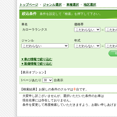
トップページ
・
ジャンル選択
・
車種選択
・
地区選択
絞込条件
条件を設定して『検索』を押下して下さい。
車名
価格帯
カローラランクス
～
ジャンル
年式
～
▼車の情報で絞り込む
▼装備情報で絞り込む
【表示オプション】
1ページあたり
台表示
0
【検索結果】お探しの条件のクルマは
台です。
大変申し訳ございませんが、選択いただいた条件のお車は
現在在庫には存在しておりません。
条件を変更して再度検索していただきますよう、お願い申しあげま