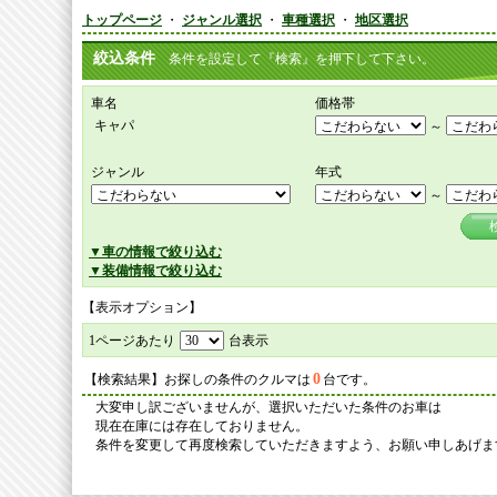
トップページ
・
ジャンル選択
・
車種選択
・
地区選択
絞込条件
条件を設定して『検索』を押下して下さい。
車名
価格帯
キャパ
～
ジャンル
年式
～
▼車の情報で絞り込む
▼装備情報で絞り込む
【表示オプション】
1ページあたり
台表示
0
【検索結果】お探しの条件のクルマは
台です。
大変申し訳ございませんが、選択いただいた条件のお車は
現在在庫には存在しておりません。
条件を変更して再度検索していただきますよう、お願い申しあげま