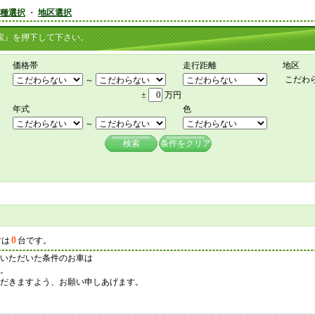
種選択
・
地区選択
』を押下して下さい。
価格帯
走行距離
地区
こだわ
～
±
万円
年式
色
～
検索
条件をクリア
0
マは
台です。
いただいた条件のお車は
。
だきますよう、お願い申しあげます。