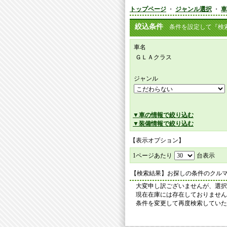
トップページ
・
ジャンル選択
・
車
絞込条件
条件を設定して『検索
車名
ＧＬＡクラス
ジャンル
▼車の情報で絞り込む
▼装備情報で絞り込む
【表示オプション】
1ページあたり
台表示
【検索結果】お探しの条件のクル
大変申し訳ございませんが、選択
現在在庫には存在しておりません
条件を変更して再度検索していた