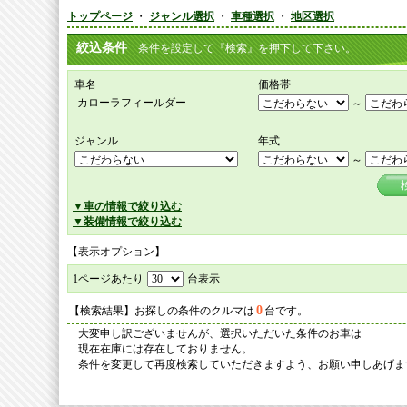
トップページ
・
ジャンル選択
・
車種選択
・
地区選択
絞込条件
条件を設定して『検索』を押下して下さい。
車名
価格帯
カローラフィールダー
～
ジャンル
年式
～
▼車の情報で絞り込む
▼装備情報で絞り込む
【表示オプション】
1ページあたり
台表示
0
【検索結果】お探しの条件のクルマは
台です。
大変申し訳ございませんが、選択いただいた条件のお車は
現在在庫には存在しておりません。
条件を変更して再度検索していただきますよう、お願い申しあげま