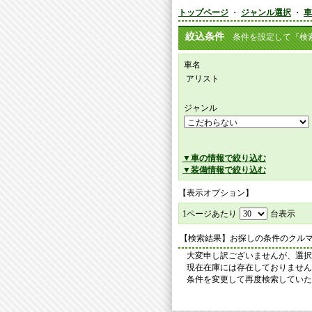
トップページ
・
ジャンル選択
・
車
絞込条件
条件を設定して『検索
車名
アリスト
ジャンル
▼車の情報で絞り込む
▼装備情報で絞り込む
【表示オプション】
1ページあたり
台表示
【検索結果】お探しの条件のクル
大変申し訳ございませんが、選択
現在在庫には存在しておりません
条件を変更して再度検索していた