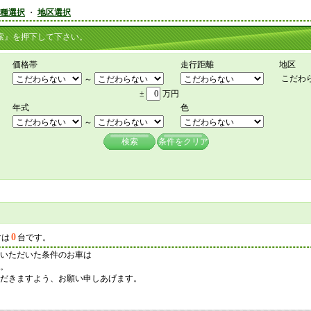
種選択
・
地区選択
』を押下して下さい。
価格帯
走行距離
地区
こだわ
～
±
万円
年式
色
～
検索
条件をクリア
0
マは
台です。
いただいた条件のお車は
。
だきますよう、お願い申しあげます。