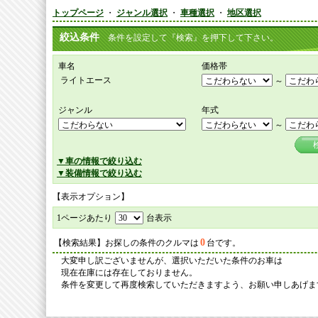
トップページ
・
ジャンル選択
・
車種選択
・
地区選択
絞込条件
条件を設定して『検索』を押下して下さい。
車名
価格帯
ライトエース
～
ジャンル
年式
～
▼車の情報で絞り込む
▼装備情報で絞り込む
【表示オプション】
1ページあたり
台表示
0
【検索結果】お探しの条件のクルマは
台です。
大変申し訳ございませんが、選択いただいた条件のお車は
現在在庫には存在しておりません。
条件を変更して再度検索していただきますよう、お願い申しあげま