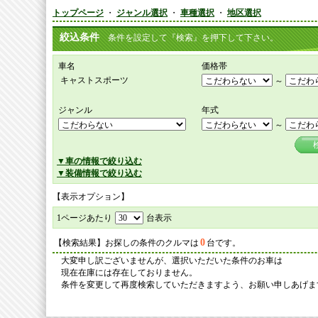
トップページ
・
ジャンル選択
・
車種選択
・
地区選択
絞込条件
条件を設定して『検索』を押下して下さい。
車名
価格帯
キャストスポーツ
～
ジャンル
年式
～
▼車の情報で絞り込む
▼装備情報で絞り込む
【表示オプション】
1ページあたり
台表示
0
【検索結果】お探しの条件のクルマは
台です。
大変申し訳ございませんが、選択いただいた条件のお車は
現在在庫には存在しておりません。
条件を変更して再度検索していただきますよう、お願い申しあげま