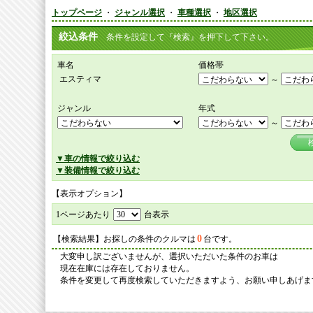
トップページ
・
ジャンル選択
・
車種選択
・
地区選択
絞込条件
条件を設定して『検索』を押下して下さい。
車名
価格帯
エスティマ
～
ジャンル
年式
～
▼車の情報で絞り込む
▼装備情報で絞り込む
【表示オプション】
1ページあたり
台表示
0
【検索結果】お探しの条件のクルマは
台です。
大変申し訳ございませんが、選択いただいた条件のお車は
現在在庫には存在しておりません。
条件を変更して再度検索していただきますよう、お願い申しあげま