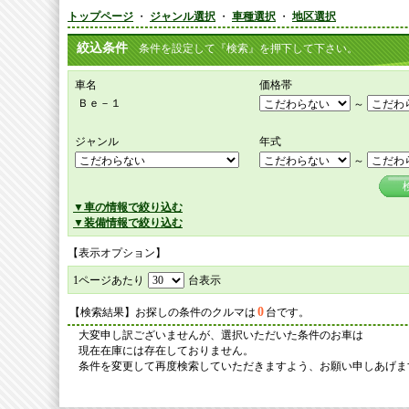
トップページ
・
ジャンル選択
・
車種選択
・
地区選択
絞込条件
条件を設定して『検索』を押下して下さい。
車名
価格帯
Ｂｅ－１
～
ジャンル
年式
～
▼車の情報で絞り込む
▼装備情報で絞り込む
【表示オプション】
1ページあたり
台表示
0
【検索結果】お探しの条件のクルマは
台です。
大変申し訳ございませんが、選択いただいた条件のお車は
現在在庫には存在しておりません。
条件を変更して再度検索していただきますよう、お願い申しあげま